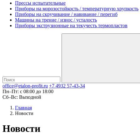
Прессы испытательные
Приборы на морозостойкость / температурную хрупкость
Приборы на скручивание / навивание / перегиб
Машины на трение / износ / усталость
Приборы экструзионные на текучесть термопластов
office@etalon-profit.ru
+7 4932 57-43-34
Пн–Пт: с 08:00 до 18:00
Сб–Вс: Выходной
Главная
Новости
Новости