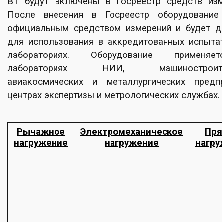
ВТ будут включены в Госреестр средств изм
После внесения в Госреестр оборудование
официальным средством измерений и будет д
для использования в аккредитованных испыта
лабораториях. Оборудование применя
лабораториях НИИ, машиностроите
авиакосмических и металлургических предпр
центрах экспертизы и метрологических службах.
Рычажное
Электромеханическое
Пр
нагружение
нагружение
нагр